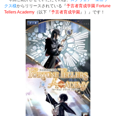
クス様
からリリースされている『
予言者育成学園 Fortune
Tellers Academy
（以下『
予言者育成学園
』）』です！