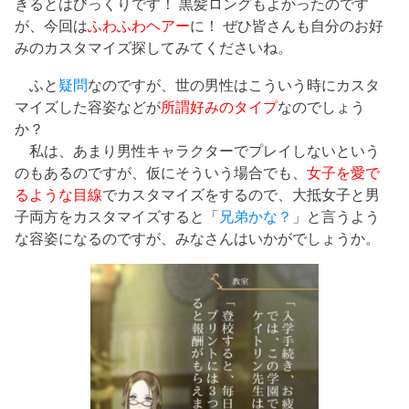
きるとはびっくりです！ 黒髪ロングもよかったのです
が、今回は
ふわふわヘアー
に！ ぜひ皆さんも自分のお好
みのカスタマイズ探してみてくださいね。
ふと
疑問
なのですが、世の男性はこういう時にカスタ
マイズした容姿などが
所謂好みのタイプ
なのでしょう
か？
私は、あまり男性キャラクターでプレイしないという
のもあるのですが、仮にそういう場合でも、
女子を愛で
るような目線
でカスタマイズをするので、大抵女子と男
子両方をカスタマイズすると「
兄弟かな？
」と言うよう
な容姿になるのですが、みなさんはいかがでしょうか。