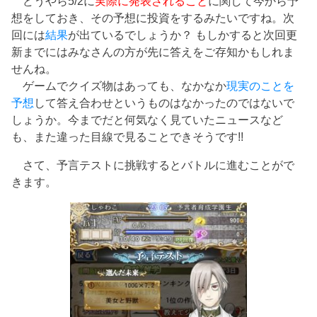
どうやら5/2に
実際に発表されること
に関して今から予
想をしておき、その予想に投資をするみたいですね。次
回には
結果
が出ているでしょうか？ もしかすると次回更
新までにはみなさんの方が先に答えをご存知かもしれま
せんね。
ゲームでクイズ物はあっても、なかなか
現実のことを
予想
して答え合わせというものはなかったのではないで
しょうか。今までだと何気なく見ていたニュースなど
も、また違った目線で見ることできそうです!!
さて、予言テストに挑戦するとバトルに進むことがで
きます。