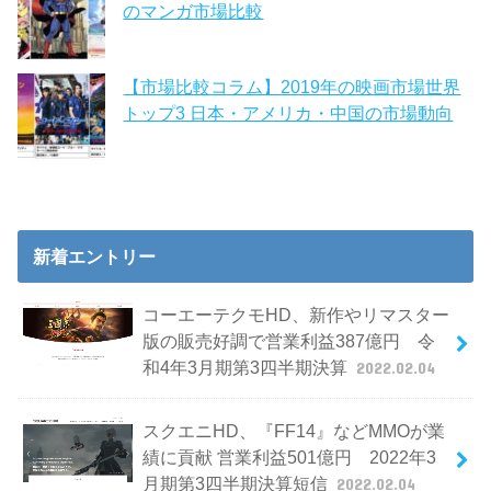
のマンガ市場比較
【市場比較コラム】2019年の映画市場世界
トップ3 日本・アメリカ・中国の市場動向
新着エントリー
コーエーテクモHD、新作やリマスター
版の販売好調で営業利益387億円 令
和4年3月期第3四半期決算
2022.02.04
スクエニHD、『FF14』などMMOが業
績に貢献 営業利益501億円 2022年3
月期第3四半期決算短信
2022.02.04