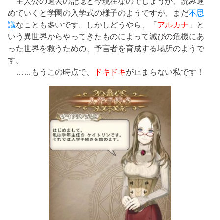
主人公の過去の記憶と今現在なのでしょうか、読み進
めていくと学園の入学式の様子のようですが、まだ
不思
議
なことも多いです。しかしどうやら、「
アルカナ
」と
いう異世界からやってきたものによって滅びの危機にあ
った世界を救うための、予言者を育成する場所のようで
す。
……もうこの時点で、
ドキドキ
が止まらない私です！