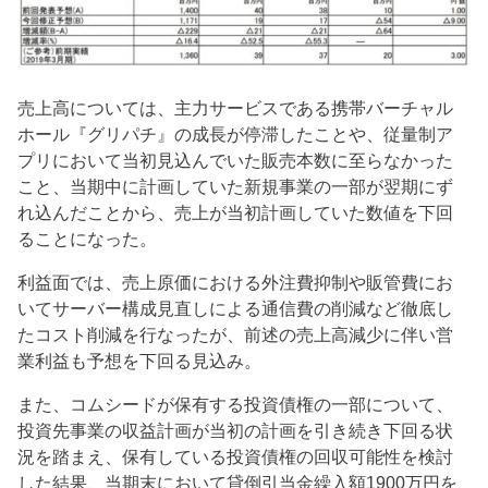
売上高については、主力サービスである携帯バーチャル
ホール『グリパチ』の成長が停滞したことや、従量制ア
プリにおいて当初見込んでいた販売本数に至らなかった
こと、当期中に計画していた新規事業の一部が翌期にず
れ込んだことから、売上が当初計画していた数値を下回
ることになった。
利益面では、売上原価における外注費抑制や販管費にお
いてサーバー構成見直しによる通信費の削減など徹底し
たコスト削減を行なったが、前述の売上高減少に伴い営
業利益も予想を下回る見込み。
また、コムシードが保有する投資債権の一部について、
投資先事業の収益計画が当初の計画を引き続き下回る状
況を踏まえ、保有している投資債権の回収可能性を検討
した結果、当期末において貸倒引当金繰入額1900万円を