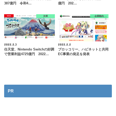
387億円 令和4…
億円 202…
決算
企業動向
2022.2.3
2022.2.2
任天堂、Nintendo Switchの好調
ブロッコリー、ハピネットと共同
で営業利益4725億円 2022…
EC事業の発足を発表
PR