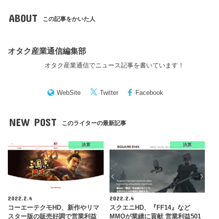
ABOUT
この記事をかいた人
オタク産業通信編集部
オタク産業通信でニュース記事を書いています！
WebSite
Twitter
Facebook
NEW POST
このライターの最新記事
決算
決算
2022.2.4
2022.2.4
コーエーテクモHD、新作やリマ
スクエニHD、『FF14』など
スター版の販売好調で営業利益
MMOが業績に貢献 営業利益501