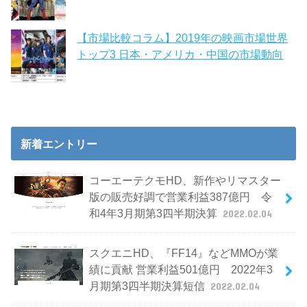
【市場比較コラム】2019年の映画市場世界
トップ3 日本・アメリカ・中国の市場動向
新着エントリー
コーエーテクモHD、新作やリマスター
版の販売好調で営業利益387億円 令
和4年3月期第3四半期決算
2022.02.04
スクエニHD、『FF14』などMMOが業
績に貢献 営業利益501億円 2022年3
月期第3四半期決算短信
2022.02.04