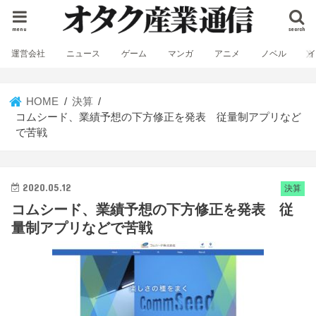
menu
search
運営会社
ニュース
ゲーム
マンガ
アニメ
ノベル
HOME
決算
コムシード、業績予想の下方修正を発表 従量制アプリなど
で苦戦
2020.05.12
決算
コムシード、業績予想の下方修正を発表 従
量制アプリなどで苦戦