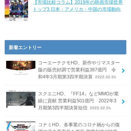
【市場比較コラム】2019年の映画市場世界
トップ3 日本・アメリカ・中国の市場動向
新着エントリー
コーエーテクモHD、新作やリマスター
版の販売好調で営業利益387億円 令
和4年3月期第3四半期決算
2022.02.04
スクエニHD、『FF14』などMMOが業
績に貢献 営業利益501億円 2022年3
月期第3四半期決算短信
2022.02.04
コナミHD、各事業のコロナ禍からの復