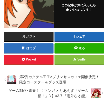
この記事が気に入ったら
いいねしよう！
ポスト
シェア
はてブ
送る
Pocket
feedly
第2弾カクテル王子×プリンセスカフェ開催決定！
限定コースター＆グッズ登場
ゲーム制作×青春！【 マンガ とりあえず「ゲーム
部！」3 】#3-7 「意外な才能」