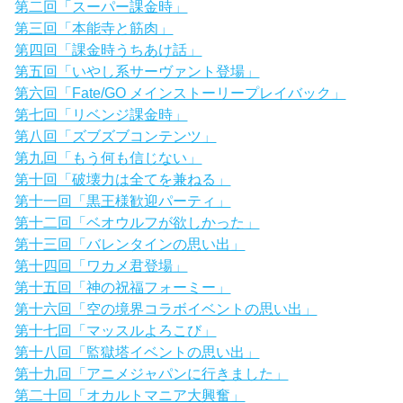
第二回「スーパー課金時」
第三回「本能寺と筋肉」
第四回「課金時うちあけ話」
第五回「いやし系サーヴァント登場」
第六回「Fate/GO メインストーリープレイバック」
第七回「リベンジ課金時」
第八回「ズブズブコンテンツ」
第九回「もう何も信じない」
第十回「破壊力は全てを兼ねる」
第十一回「黒王様歓迎パーティ」
第十二回「ベオウルフが欲しかった」
第十三回「バレンタインの思い出」
第十四回「ワカメ君登場」
第十五回「神の祝福フォーミー」
第十六回「空の境界コラボイベントの思い出」
第十七回「マッスルよろこび」
第十八回「監獄塔イベントの思い出」
第十九回「アニメジャパンに行きました」
第二十回「オカルトマニア大興奮」