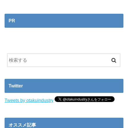
PR
Twitter
Tweets by otakuindustry
オススメ記事