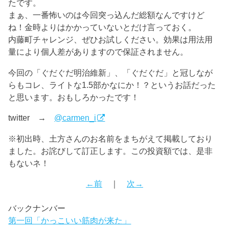
たです。
まぁ、一番怖いのは今回突っ込んだ総額なんですけど
ね！金時よりはかかっていないとだけ言っておく。
内藤町チャレンジ、ぜひお試しください。効果は用法用
量により個人差がありますので保証されません。
今回の「ぐだぐだ明治維新」、「ぐだぐだ」と冠しなが
らもコレ、ライトな1.5部かなにか！？というお話だった
と思います。おもしろかったです！
twitter →
@carmen_i
※初出時、土方さんのお名前をまちがえて掲載しており
ました。お詫びして訂正します。この投資額では、是非
もないネ！
←前
｜
次→
バックナンバー
第一回「かっこいい筋肉が来た」