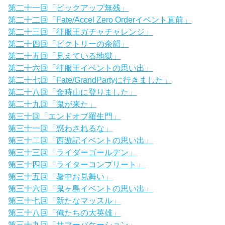
第二十一回「ピックアップ無残」
第二十二回「Fate/Accel Zero Orderイベント直前」
第二十三回「征服王ガチャチャレンジ」
第二十四回「ビクトリーの余韻」
第二十五回「見えている地獄」
第二十六回「征服王イベントの思い出」
第二十七回「Fate/GrandPartyに行きました」
第二十八回「金時山に登りました」
第二十九回「鬼が来た」
第三十回「エンドオブ羅生門」
第三十一回「惑わされるな」
第三十二回「西遊記イベントの思い出」
第三十三回「ライダーゴールデン」
第三十四回「ライターコンプリート」
第三十五回「暑中お見舞い」
第三十六回「鬼ヶ島イベントの思い出」
第三十七回「新たなマッスル」
第三十八回「俺たちの大英雄」
第三十九回「サマーバケーション」