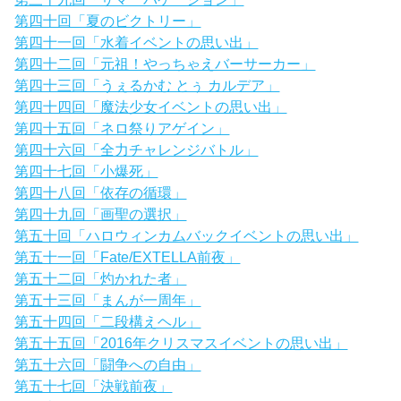
第四十回「夏のビクトリー」
第四十一回「水着イベントの思い出」
第四十二回「元祖！やっちゃえバーサーカー」
第四十三回「うぇるかむ とぅ カルデア」
第四十四回「魔法少女イベントの思い出」
第四十五回「ネロ祭りアゲイン」
第四十六回「全力チャレンジバトル」
第四十七回「小爆死」
第四十八回「依存の循環」
第四十九回「画聖の選択」
第五十回「ハロウィンカムバックイベントの思い出」
第五十一回「Fate/EXTELLA前夜」
第五十二回「灼かれた者」
第五十三回「まんが一周年」
第五十四回「二段構えヘル」
第五十五回「2016年クリスマスイベントの思い出」
第五十六回「闘争への自由」
第五十七回「決戦前夜」