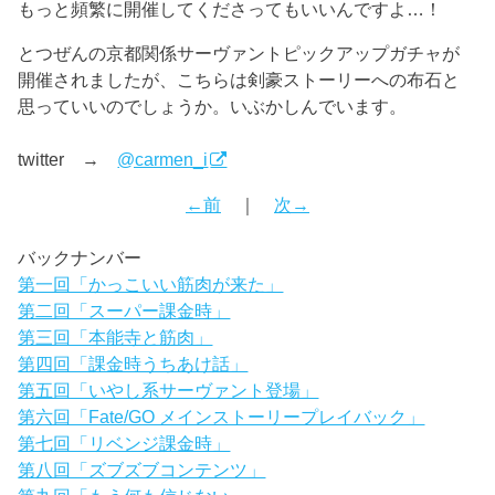
もっと頻繁に開催してくださってもいいんですよ…！
とつぜんの京都関係サーヴァントピックアップガチャが
開催されましたが、こちらは剣豪ストーリーへの布石と
思っていいのでしょうか。いぶかしんでいます。
twitter →
@carmen_i
←前
｜
次→
バックナンバー
第一回「かっこいい筋肉が来た」
第二回「スーパー課金時」
第三回「本能寺と筋肉」
第四回「課金時うちあけ話」
第五回「いやし系サーヴァント登場」
第六回「Fate/GO メインストーリープレイバック」
第七回「リベンジ課金時」
第八回「ズブズブコンテンツ」