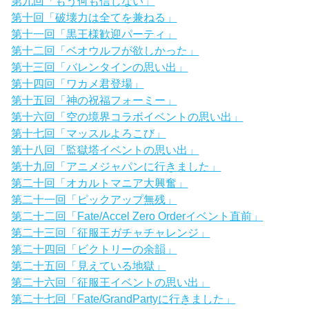
第九回「もう何も信じない」
第十回「破壊力は全てを兼ねる」
第十一回「黒王様歓迎パーティ」
第十二回「ベオウルフが欲しかった」
第十三回「バレンタインの思い出」
第十四回「ワカメ君登場」
第十五回「神の祝福フォーミー」
第十六回「空の境界コラボイベントの思い出」
第十七回「マッスルよろこび」
第十八回「監獄塔イベントの思い出」
第十九回「アニメジャパンに行きました」
第二十回「オカルトマニア大興奮」
第二十一回「ピックアップ無残」
第二十二回「Fate/Accel Zero Orderイベント直前」
第二十三回「征服王ガチャチャレンジ」
第二十四回「ビクトリーの余韻」
第二十五回「見えている地獄」
第二十六回「征服王イベントの思い出」
第二十七回「Fate/GrandPartyに行きました」