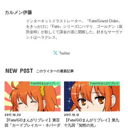
カルメン伊藤
インターネットイラストレーター。『Fate/Grand Order』
をきっかけに『Fate』シリーズにハマり、ゴールデン（坂
田金時）が欲しくて課金の道に開眼した。好きなサーヴァ
ントはヘラクレス。
Twitter
NEW POST
このライターの最新記事
Fate/GOまんがリプレイ
Fate/GOまんがリプレイ
2017.10.20
2017.10.13
【Fate/GOまんがリプレイ】第百
【Fate/GOまんがリプレイ】第九
回「カードブレイカー・ネバーダ
十九回「知性の光」