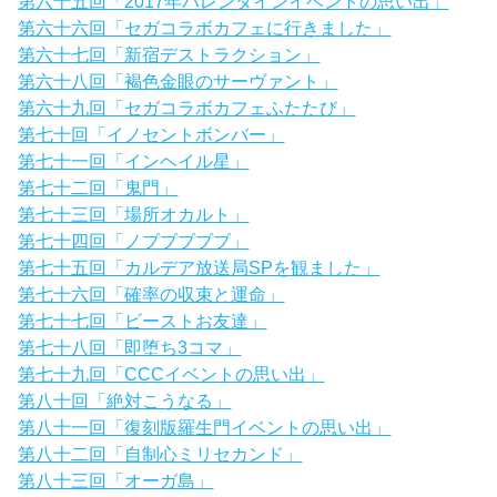
第六十五回「2017年バレンタインイベントの思い出」
第六十六回「セガコラボカフェに行きました」
第六十七回「新宿デストラクション」
第六十八回「褐色金眼のサーヴァント」
第六十九回「セガコラボカフェふたたび」
第七十回「イノセントボンバー」
第七十一回「インヘイル星」
第七十二回「鬼門」
第七十三回「場所オカルト」
第七十四回「ノブブブブブ」
第七十五回「カルデア放送局SPを観ました」
第七十六回「確率の収束と運命」
第七十七回「ビーストお友達」
第七十八回「即堕ち3コマ」
第七十九回「CCCイベントの思い出」
第八十回「絶対こうなる」
第八十一回「復刻版羅生門イベントの思い出」
第八十二回「自制心ミリセカンド」
第八十三回「オーガ島」