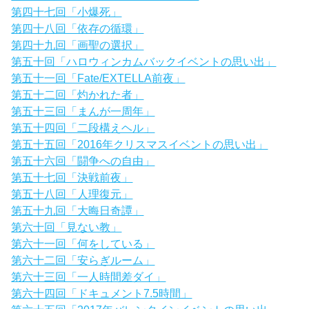
第四十七回「小爆死」
第四十八回「依存の循環」
第四十九回「画聖の選択」
第五十回「ハロウィンカムバックイベントの思い出」
第五十一回「Fate/EXTELLA前夜」
第五十二回「灼かれた者」
第五十三回「まんが一周年」
第五十四回「二段構えヘル」
第五十五回「2016年クリスマスイベントの思い出」
第五十六回「闘争への自由」
第五十七回「決戦前夜」
第五十八回「人理復元」
第五十九回「大晦日奇譚」
第六十回「見ない教」
第六十一回「何をしている」
第六十二回「安らぎルーム」
第六十三回「一人時間差ダイ」
第六十四回「ドキュメント7.5時間」