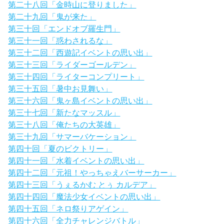
第二十八回「金時山に登りました」
第二十九回「鬼が来た」
第三十回「エンドオブ羅生門」
第三十一回「惑わされるな」
第三十二回「西遊記イベントの思い出」
第三十三回「ライダーゴールデン」
第三十四回「ライターコンプリート」
第三十五回「暑中お見舞い」
第三十六回「鬼ヶ島イベントの思い出」
第三十七回「新たなマッスル」
第三十八回「俺たちの大英雄」
第三十九回「サマーバケーション」
第四十回「夏のビクトリー」
第四十一回「水着イベントの思い出」
第四十二回「元祖！やっちゃえバーサーカー」
第四十三回「うぇるかむ とぅ カルデア」
第四十四回「魔法少女イベントの思い出」
第四十五回「ネロ祭りアゲイン」
第四十六回「全力チャレンジバトル」