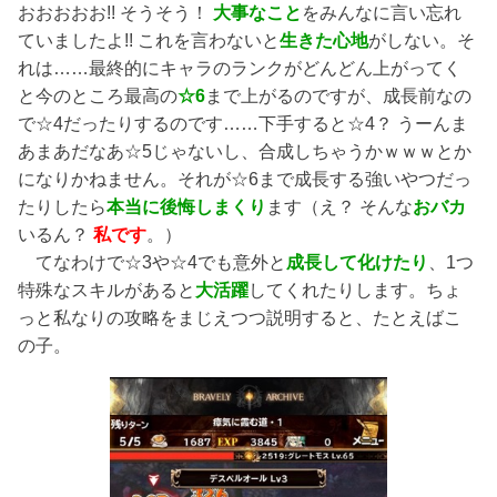
おおおおお!! そうそう！
大事なこと
をみんなに言い忘れ
ていましたよ!! これを言わないと
生きた心地
がしない。そ
れは……最終的にキャラのランクがどんどん上がってく
と今のところ最高の
☆6
まで上がるのですが、成長前なの
で☆4だったりするのです……下手すると☆4？ うーんま
あまあだなあ☆5じゃないし、合成しちゃうかｗｗｗとか
になりかねません。それが☆6まで成長する強いやつだっ
たりしたら
本当に後悔しまくり
ます（え？ そんな
おバカ
いるん？
私です
。）
てなわけで☆3や☆4でも意外と
成長して化けたり
、1つ
特殊なスキルがあると
大活躍
してくれたりします。ちょ
っと私なりの攻略をまじえつつ説明すると、たとえばこ
の子。