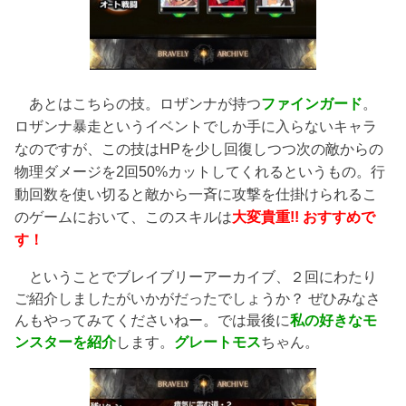
あとはこちらの技。ロザンナが持つ
ファインガード
。
ロザンナ暴走というイベントでしか手に入らないキャラ
なのですが、この技はHPを少し回復しつつ次の敵からの
物理ダメージを2回50%カットしてくれるというもの。行
動回数を使い切ると敵から一斉に攻撃を仕掛けられるこ
のゲームにおいて、このスキルは
大変貴重!! おすすめで
す！
ということでブレイブリーアーカイブ、２回にわたり
ご紹介しましたがいかがだったでしょうか？ ぜひみなさ
んもやってみてくださいねー。では最後に
私の好きなモ
ンスターを紹介
します。
グレートモス
ちゃん。