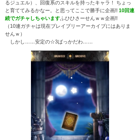
るジュエル）、回復系のスキルを持ったキャラ！ ちょっ
と育ててみるかなー。と思ってここで勝手に企画!!
10回連
続でガチャしちゃいます
ふひひさーせんｗｗ企画!!
（10連ガチャは現在ブレイブリーアーカイブにはありま
せんｗ）
しかし……安定の☆3ばっかだわ……