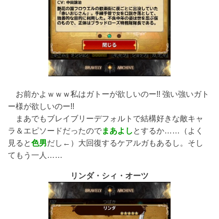
お前かよｗｗｗ私はガトーが欲しいのー!! 強い強いガト
ー様が欲しいのー!!
まあでもブレイブリーデフォルトで結構好きな敵キャ
ラ＆エピソードだったので
まあよし
とするか……（よく
見ると
色男
だし←）大回復するケアルガもあるし。そし
てもう一人……
リンダ・シィ・オーツ