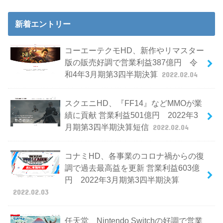
新着エントリー
コーエーテクモHD、新作やリマスター
版の販売好調で営業利益387億円 令
和4年3月期第3四半期決算
2022.02.04
スクエニHD、『FF14』などMMOが業
績に貢献 営業利益501億円 2022年3
月期第3四半期決算短信
2022.02.04
コナミHD、各事業のコロナ禍からの復
調で過去最高益を更新 営業利益603億
円 2022年3月期第3四半期決算
2022.02.03
任天堂、Nintendo Switchの好調で営業