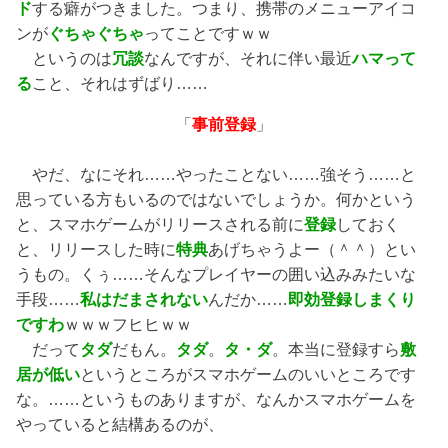
ド
する癖がつきました。つまり、携帯のメニューアイコ
ンが
ぐちゃぐちゃ
ってことですｗｗ
というのは
冗談
なんですが、それに伴い最近
ハマって
る
こと、それはずばり……
「
事前登録
」
やだ、なにそれ……やったことない……強そう……と
思っている方もいるのではないでしょうか。何かという
と、スマホゲームがリリースされる前に
登録
しておく
と、リリースした時に
特典
あげちゃうよー（＾＾）とい
うもの。くぅ……そんなプレイヤーの囲い込みみたいな
手段……
私はだまされない
んだか……
即効登録しまくり
ですわ
ｗｗｗフヒヒｗｗ
だって
タダ
だもん。
タダ
。
タ・ダ
。本当に登録すら
敷
居が低い
というところがスマホゲームのいいところです
な。……というものありますが、なんかスマホゲームを
やっていると結構あるのが、