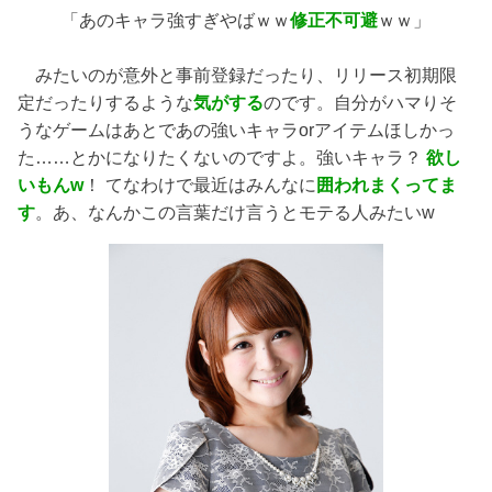
「あのキャラ強すぎやばｗｗ
修正不可避
ｗｗ」
みたいのが意外と事前登録だったり、リリース初期限
定だったりするような
気がする
のです。自分がハマりそ
うなゲームはあとであの強いキャラorアイテムほしかっ
た……とかになりたくないのですよ。強いキャラ？
欲し
いもんw
！ てなわけで最近はみんなに
囲われまくってま
す
。あ、なんかこの言葉だけ言うとモテる人みたいw