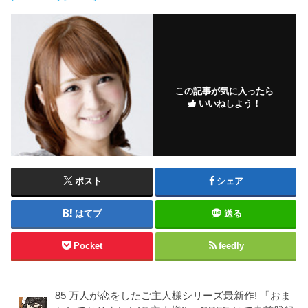
この記事が気に入ったら
いいねしよう！
ポスト
シェア
はてブ
送る
Pocket
feedly
85 万人が恋をしたご主人様シリーズ最新作! 「おま