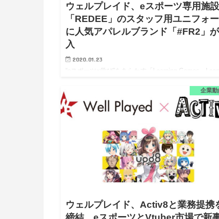
ウェルプレイド、eスポーツ専用施
「REDEE」のスタッフ用ユニフォ
に人気アパレルブランド「#FR2」
入
2020.01.23
“eスポーツ×学び”をあらわす「Learning Games、Learn
esports」をプリント。人気ブランドの採用で若い世
アピール。 ウェルプレイド株式会社、レッドホース
企業動
ポレーション株式会社、株式会社…
ウェルプレイド、Activ8と業務提携
締結。eスポーツとVtuber市場で新