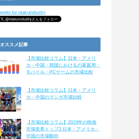
weets by otakuindustry
オススメ記事
【市場比較コラム】日本・アメリ
カ・中国・韓国におけるの家庭用・
モバイル・PCゲームの市場比較
【市場比較コラム】日本・アメリ
カ・中国のマンガ市場比較
【市場比較コラム】2019年の映画
市場世界トップ3 日本・アメリカ・
中国の市場動向