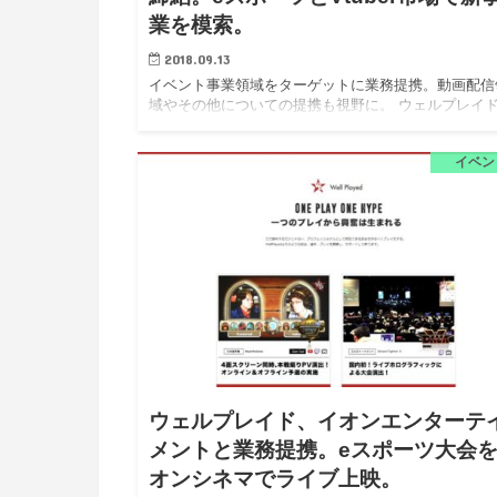
業を模索。
2018.09.13
イベント事業領域をターゲットに業務提携。動画配信
域やその他についての提携も視野に。 ウェルプレイ
式会社（以下、ウェルプレイド)は、Activ8株式会社
下、アクティベート)と、イベント事業領域について
イベン
提携を締…
ウェルプレイド、イオンエンターテ
メントと業務提携。eスポーツ大会
オンシネマでライブ上映。