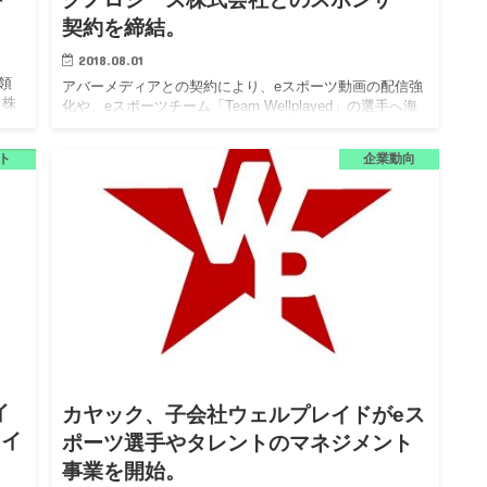
契約を締結。
2018.08.01
領
アバーメディアとの契約により、eスポーツ動画の配信強
ド株
化や、eスポーツチーム「Team Wellplayed」の選手へ海
（以
外大会参戦時の渡航などを支援。 ウェルプレイド株式会
業務
社（以下、ウェルプレイド）は、台湾のアバーメディ
ト
企業動向
ア…
イ
カヤック、子会社ウェルプレイドがeス
をイ
ポーツ選手やタレントのマネジメント
事業を開始。