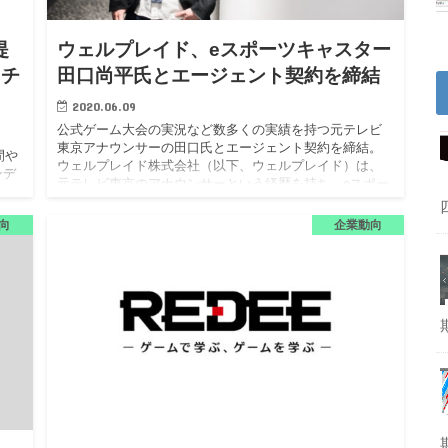
提
ウェルプレイド、eスポーツキャスター
るチ
田口尚平氏とエージェント契約を締結
2020.06.09
公式ゲーム大会の実況など数多くの実績を持つ元テレビ
東京アナウンサーの田口氏とエージェント契約を締結。
間や
ウェルプレイド株式会社（以下、ウェルプレイド）は、
ンデ
元テレビ東京のアナウンサーという経歴を持ち、eスポー
以
ツキャスターとし…
、
向
企業動向