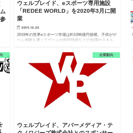
ウェルプレイド、eスポーツ専用施設
設
「REDEE WORLD」を2020年3月に開
ーム
業
が参
2019.12.25
2019年の世界eスポーツ市場は約1096億円規模。子供がゲ
ーム体験を通じてゲームや科学技術などの知識やスキル
ing
獲得を目指したeスポーツ施設がオープン。 ウェルプレイ
代へ
ド株式会社は、レッドホースコーポレーション株式会社
コー
向
企業動向
と株式…
を
ウェルプレイド、アバーメディア・テ
事
クノロジーズ株式会社とのスポンサー