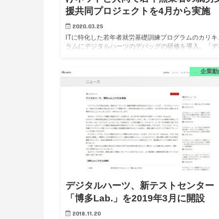
援共同プロジェクトを4月から実施
2020.03.25
ITに特化した若年者就労基礎訓練プログラムのカリキ
ラムにデジタルハーツのデバッグの研修を導入。「デ
ッグ」業務の知名度向上に努める。 株式会社デジタ
ーツ (以下、デジタルハーツ)は、認定特定非営利活動
企業動
人育て上げネ…
デジタルハーツ、新テストセンター
「博多Lab.」を2019年3月に開設
2018.11.20