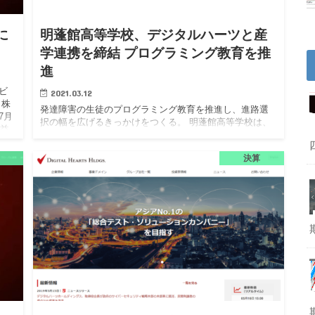
に
明蓬館高等学校、デジタルハーツと産
学連携を締結 プログラミング教育を推
進
ビ
2021.03.12
 株
発達障害の生徒のプログラミング教育を推進し、進路選
7月
択の幅を広げるきっかけをつくる。 明蓬館高等学校は、
利益
株式会社デジタルハーツ（以下、デジタルハーツ）と、
産学連携に関する協定書を締結したことを発表した。 明
決算
蓬館高等学校は、…