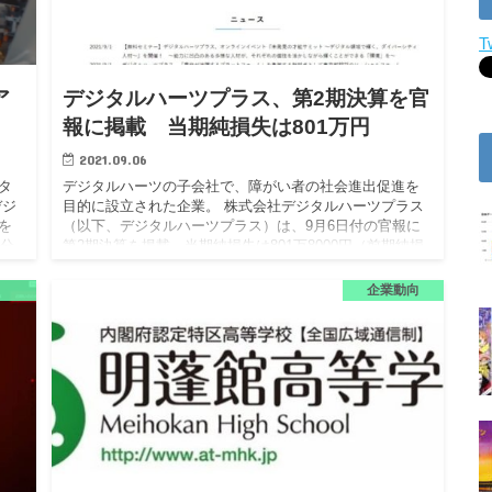
T
ア
デジタルハーツプラス、第2期決算を官
報に掲載 当期純損失は801万円
2021.09.06
タ
デジタルハーツの子会社で、障がい者の社会進出促進を
デジ
目的に設立された企業。 株式会社デジタルハーツプラス
を
（以下、デジタルハーツプラス）は、9月6日付の官報に
収分
第2期決算を掲載。当期純損失は801万8000円（前期純損
失は16…
企業動向