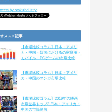
weets by otakuindustry
オススメ記事
【市場比較コラム】日本・アメリ
カ・中国・韓国におけるの家庭用・
モバイル・PCゲームの市場比較
【市場比較コラム】日本・アメリ
カ・中国のマンガ市場比較
【市場比較コラム】2019年の映画
市場世界トップ3 日本・アメリカ・
中国の市場動向