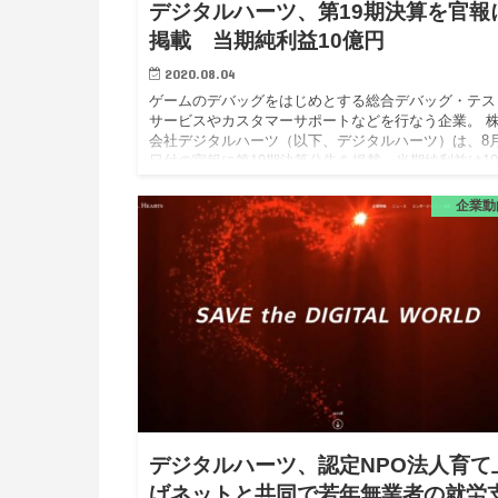
デジタルハーツ、第19期決算を官報
掲載 当期純利益10億円
2020.08.04
ゲームのデバッグをはじめとする総合デバッグ・テス
サービスやカスタマーサポートなどを行なう企業。 
会社デジタルハーツ（以下、デジタルハーツ）は、8月
日付の官報に第19期決算公告を掲載。当期純利益は1
500万円（…
企業動
デジタルハーツ、認定NPO法人育て
げネットと共同で若年無業者の就労