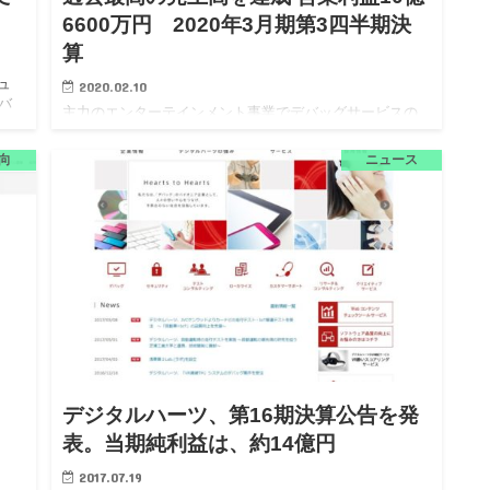
6600万円 2020年3月期第3四半期決
算
ュ
2020.02.10
バ
主力のエンターテインメント事業でデバッグサービスの
ルハ
好調が売上に貢献。利益はM＆A関連や経営基盤構築など
法
費用増加で減少。 株式会社デジタルハーツホールディン
向
ニュース
グスは、2020年3月期第3四半期決算（連結）を2月7日
（金）に発…
デジタルハーツ、第16期決算公告を発
表。当期純利益は、約14億円
2017.07.19