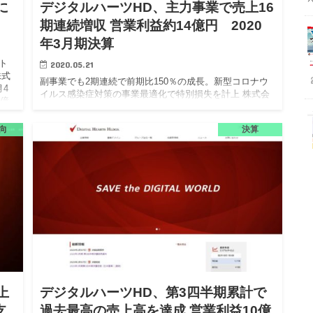
に
デジタルハーツHD、主力事業で売上16
期連続増収 営業利益約14億円 2020
年3月期決算
ト
2020.05.21
株式
副事業でも2期連続で前期比150％の成長。新型コロナウ
4
イルス感染症対策の事業最適化で特別損失を計上 株式会
0億
社デジタルハーツホールディングスは、2020年3月期決算
（連結）を5月19日（火）に発表した。当連結会計年度の
向
決算
売上…
上
デジタルハーツHD、第3四半期累計で
支
過去最高の売上高を達成 営業利益10億