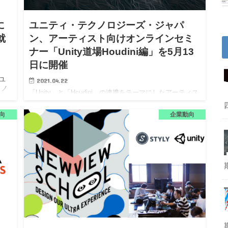
に
ユニティ・テクノロジーズ・ジャパ
就
ン、アーティスト向けオンラインセミ
ナー「Unity道場Houdini編」を5月13
日に開催
ユ
2021.04.22
クノ
「Unity」と「Houdini」の連携をテーマにしたアーティス
ト向けのオンラインセミナー。 マルチプラットフォーム
向け統合開発環境「Unity」を提供するユニティ・テクノ
向
企業動向
ロジーズ・ジャパン株式会社は、2021年5月13…