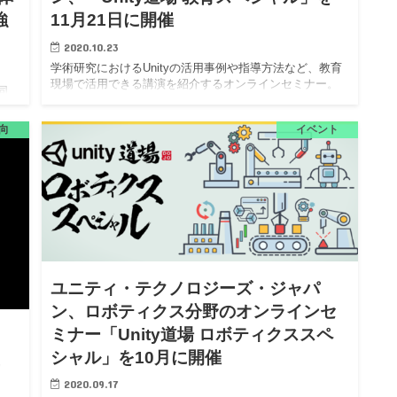
強
11月21日に開催
2020.10.23
学術研究におけるUnityの活用事例や指導方法など、教育
現場で活用できる講演を紹介するオンラインセミナー。
同
ユニティ・テクノロジーズ・ジャパン株式会社は、教育
テ
関係者向けの公式オンラインセミナー「Unity道場 教育ス
都
向
イベント
ペシ…
会社
ユニティ・テクノロジーズ・ジャパ
ン、ロボティクス分野のオンラインセ
ミナー「Unity道場 ロボティクススペ
シャル」を10月に開催
立
2020.09.17