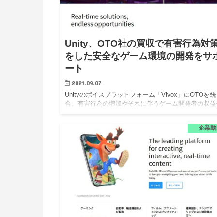
Unity、OTO社の買収で有害行為対
をした安全なゲーム環境の開発をサ
ート
2021.09.07
Unityのボイスプラットフォーム「Vivox」にOTOを統
合。有害行為の増加やそれに伴うゲーム開発者の収益
下の解決を目指す。 ユニティ・テクノロジーズ・ジ
ン株式会社は、親会社であるUnityが、AI活用による
企業動
響…