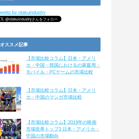
weets by otakuindustry
オススメ記事
【市場比較コラム】日本・アメリ
カ・中国・韓国におけるの家庭用・
モバイル・PCゲームの市場比較
【市場比較コラム】日本・アメリ
カ・中国のマンガ市場比較
【市場比較コラム】2019年の映画
市場世界トップ3 日本・アメリカ・
中国の市場動向