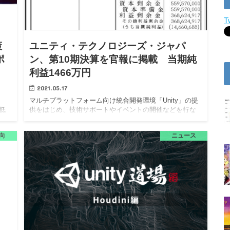
T
策
ユニティ・テクノロジーズ・ジャパ
ポ
ン、第10期決算を官報に掲載 当期純
利益1466万円
2021.05.17
マルチプラットフォーム向け統合開発環境「Unity」の提
低
供をはじめ、技術サポートやイベントの開催などを行な
ャパ
う企業。 ユニティ・テクノロジーズ・ジャパン株式会社
音
は、5月17日付の官報に第10期決算を掲載した。当期純利
向
ニュース
益は1…