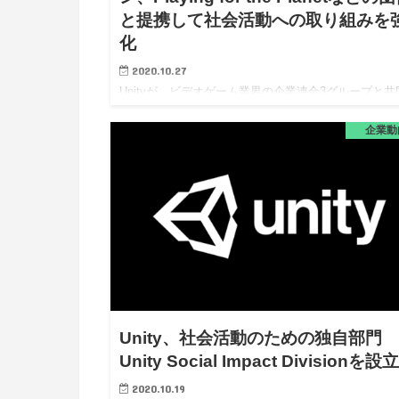
と提携して社会活動への取り組みを
化
2020.10.27
Unityが、ビデオゲーム業界の企業連合3グループと共
で、よりよい環境や地域社会の実現を目指す。 ユニ
ィ・テクノロジーズ・ジャパン株式会社（本社：東京
企業動
中央区、 代表取締役：豊田 信夫、 以下 当社）の親
であるU…
Unity、社会活動のための独自部門
Unity Social Impact Divisionを設
2020.10.19