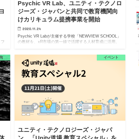
Psychic VR Lab、ユニティ・テクノロ
ヨ
ジーズ・ジャパンと共同で教育機関向
けカリキュラム提携事業を開始
2020.11.24
、
Psychic VR Labが主催する学校「NEWVIEW SCHOOL」
スフ
の教材を、xR市場の第一線で活躍する人材育成に活用。
・ジ
株式会社Psychic VR Lab（以下、PVL）は、ユニティ・
ト
テクノロジーズ・ジャパン株…
向
イベント
ユニティ・テクノロジーズ・ジャパ
団体
ン、「Unity道場 教育スペシャル」を