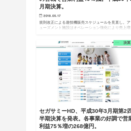
月期決算。
2018.05.17
規則改正による遊技機販売スケジュールを見直し。ア
ューズメント施設はオペレーション強化により売上増
セガサミーホールディングス株式会社（以下、セガサ
ーHD）は、平成30年3月期決算を5月11日に発表した
決算
期連結経営…
セガサミーHD、平成30年3月期第2
半期決算を発表。各事業の好調で営
利益75％増の268億円。