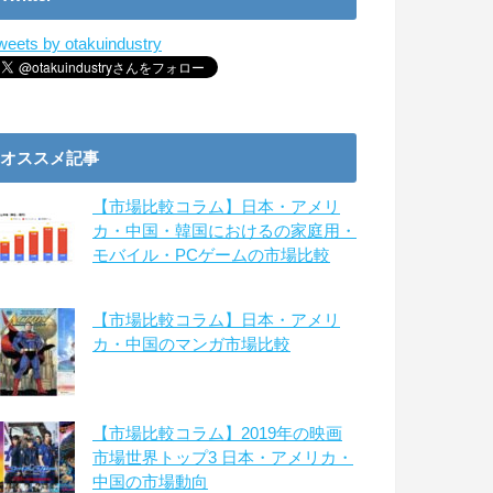
weets by otakuindustry
オススメ記事
【市場比較コラム】日本・アメリ
カ・中国・韓国におけるの家庭用・
モバイル・PCゲームの市場比較
【市場比較コラム】日本・アメリ
カ・中国のマンガ市場比較
【市場比較コラム】2019年の映画
市場世界トップ3 日本・アメリカ・
中国の市場動向