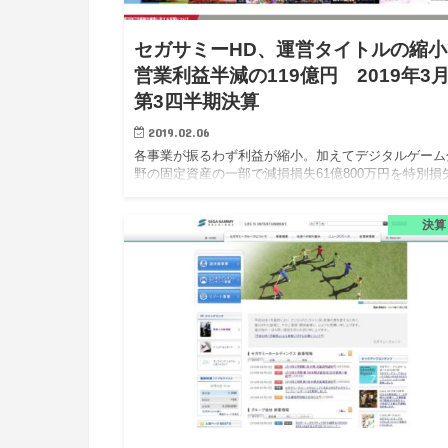
セガサミーHD、運営タイトルの縮小
営業利益半減の119億円 2019年3
第3四半期決算
2019.02.06
各事業が振るわず利益が縮小。加えてデジタルゲーム
野の固定資産の一部で減損損失61億800万円を特別損
計上。 セガサミーホールディングス株式会社（以下
ガサミーHD）は、2019年3月期第3四半期決算を2月5
決算
（火…