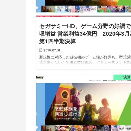
セガサミーHD、ゲーム分野の好調で
収増益 営業利益34億円 2020年3月
第1四半期決算
2019.07.31
新規性に対応した遊技機のゲーム性が好評も、型式試
適合率が低いため供給数は低調。アミューズメント施
はプライズを中心に施設稼働が安置に推移。 セガサ
ホールディングス株式会社は、2020年3月期第1四半
決算
算を7月30…