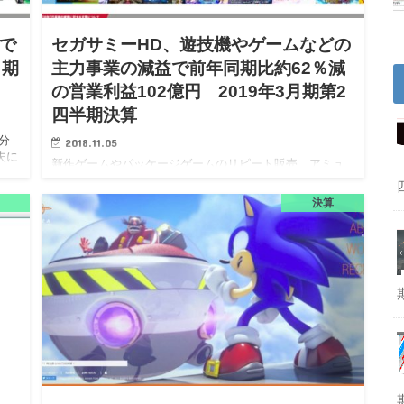
で
セガサミーHD、遊技機やゲームなどの
月期
主力事業の減益で前年同期比約62％減
の営業利益102億円 2019年3月期第2
四半期決算
分
2018.11.05
失に
新作ゲームやパッケージゲームのリピート販売、アミュ
、セ
ーズメント施設が好調に推移するも、各事業で苦戦し利
日
益が大きく減少。 セガサミーホールディングス株式会社
決算
（以下、セガサミーHD）は、2019年3月期第2四半期決算
を11月1…