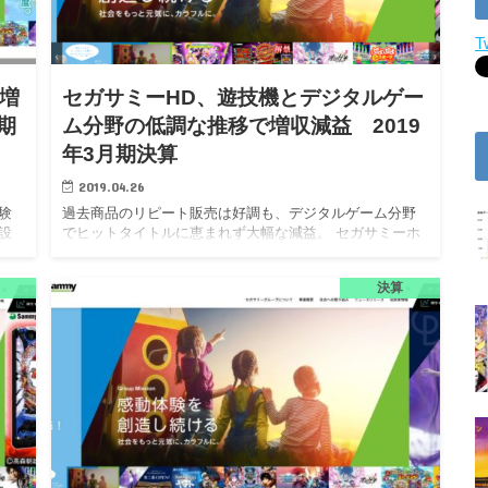
T
増
セガサミーHD、遊技機とデジタルゲー
期
ム分野の低調な推移で増収減益 2019
年3月期決算
2019.04.26
験
過去商品のリピート販売は好調も、デジタルゲーム分野
設
でヒットタイトルに恵まれず大幅な減益。 セガサミーホ
ミー
ールディングス株式会社は、2019年3月期決算を4月26日
期決
に発表。当連結会計年度における売上高は3316億4800万
決算
円…