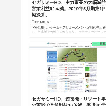
セガサミーHD、主力事業の大幅減益
営業利益94％減。2019年3月期第1
期決算。
2018.08.03
IPを活用したゲームやアミューズメント施設の売上好
も、各事業で苦戦し大幅な減益。 セガサミーホール
ングス株式会社（以下、セガサミーHD）は、2019年
期第1四半期決算を8月2日に発表。当期連結売上高68
決算
38…
セガサミーHD、遊技機・リゾート事
の苦戦で営業利益40％減。平成30年