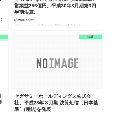
営業益256億円。平成30年3月期第3四
半期決算。
ミ
2018.02.07
。
ゲームセンター事業で前年同期比売上高2倍など、エンタ
ミ
ーテインメントコンテンツ事業は好調も他事業で減収減
。当
益。 セガサミーホールディングス株式会社（以下、セガ
決算
サミーHD）は、平成30年3月期第3四半期決算を2月6日
（火）に発…
四
セガサミーホールディングス株式会
業
社、平成28年３月期 決算短信〔日本基
準〕(連結)を発表