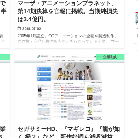
で
マーザ・アニメーションプラネット、
四半
第14期決算を官報に掲載。当期純損失
は3.4億円。
2018.07.02
調
2005年1月設立。CGアニメーションの企画や製造制作、
ディ
原作権・商品化権の販売などを行なっている企業。 マー
3月
ザ・アニメーションプラネット株式会社（以下、マー
8億
ザ・アニメーションプラネット）は、6月29日付の官報に
企業動向
第14期決…
業
セガサミーHD、『マギレコ』『龍が如
3
く 極２』など、新作好調も減収減益、