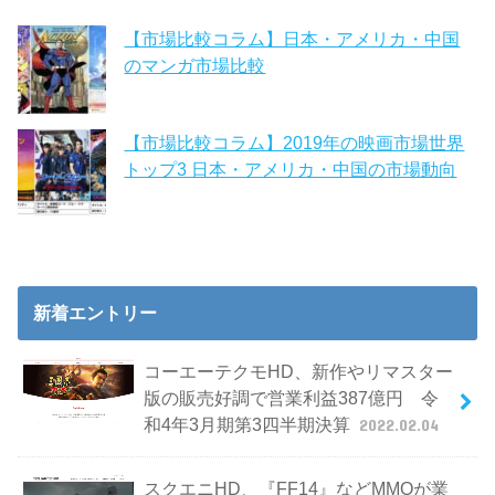
【市場比較コラム】日本・アメリカ・中国
のマンガ市場比較
【市場比較コラム】2019年の映画市場世界
トップ3 日本・アメリカ・中国の市場動向
新着エントリー
コーエーテクモHD、新作やリマスター
版の販売好調で営業利益387億円 令
和4年3月期第3四半期決算
2022.02.04
スクエニHD、『FF14』などMMOが業